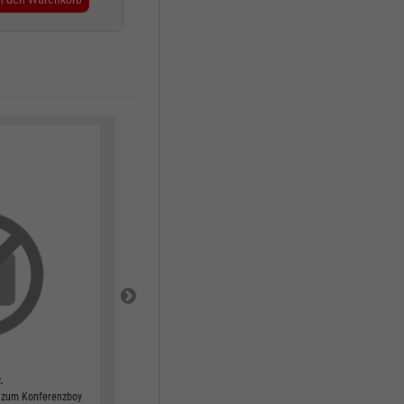
ab Warenkorbwert 219,00 EUR
bis Warenkorbwert 999,99 EUR
.
Bestell-Nr.
STO18530GRATIS
 zum Konferenzboy
Toffifee, Haselnuss in Caramel mit Nougatcreme