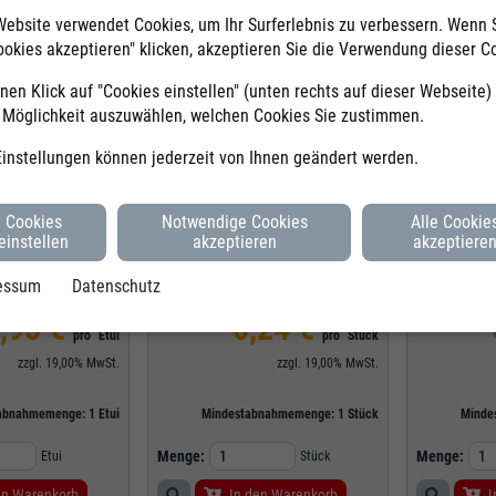
Website verwendet Cookies, um Ihr Surferlebnis zu verbessern. Wenn 
ookies akzeptieren" klicken, akzeptieren Sie die Verwendung dieser C
nen Klick auf "Cookies einstellen" (unten rechts auf dieser Webseite
e Möglichkeit auszuwählen, welchen Cookies Sie zustimmen.
Faber-Castell
Faber-Castel
110912
Bestell-Nr.
AWF111100
Bestell-Nr.
Einstellungen können jederzeit von Ihnen geändert werden.
12
Hersteller-Nr.
111100
Hersteller-Nr.
IP, Minenstärke 5,3
Bleistift 1111, Härtegrad HB, Schaftform
Bleistift 1111
Cookies
Notwendige Cookies
Alle Cookie
ch, Schaftform
Sechskant, Schaftfarbe schwarz
Sechskant, Sc
einstellen
akzeptieren
akzeptiere
rmalbar, 12 Stück,
Sofort lieferbar
Sofort lieferbar
t
essum
Datenschutz
SCHON AB
,95 €
0,24 €
pro
Etui
pro
Stück
zzgl.
19,00%
MwSt.
zzgl.
19,00%
MwSt.
abnahmemenge:
1
Etui
Mindestabnahmemenge:
1
Stück
Minde
Menge:
Menge:
Etui
Stück
en Warenkorb
In den Warenkorb
I