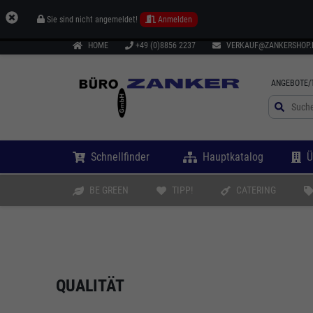
Sie sind nicht angemeldet!
Anmelden
HOME
+49 (0)8856 2237
VERKAUF@ZANKERSHOP.
ANGEBOTE/
Schnellfinder
Hauptkatalog
Ü
BE GREEN
TIPP!
CATERING
QUALITÄT