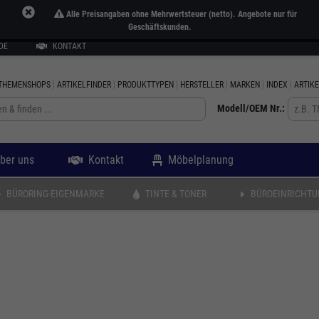
Alle Preisangaben ohne Mehrwertsteuer (netto). Angebote nur für
Geschäftskunden.
DE
KONTAKT
THEMENSHOPS
ARTIKELFINDER
PRODUKTTYPEN
HERSTELLER
MARKEN
INDEX
ARTIK
Modell/OEM Nr.:
ber uns
Kontakt
Möbelplanung
BÜRORING-EIGENMARKE
TINTE & TONER
BÜROEINRICHTU